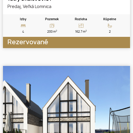
Predaj, Veľká Lomnica
Izby
Pozemok
Rozloha
Kúpelne
2
2
4
200 m
162.7 m
2
Rezervované