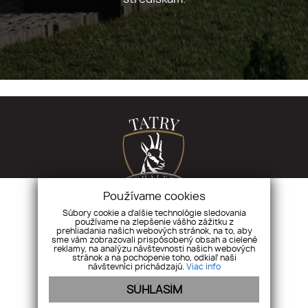
Používame cookies
Súbory cookie a ďalšie technológie sledovania
používame na zlepšenie vášho zážitku z
tatrychalet.sk
|
Ostrovského 2, Košice
prehliadania našich webových stránok, na to, aby
sme vám zobrazovali prispôsobený obsah a cielené
reklamy, na analýzu návštevnosti našich webových
stránok a na pochopenie toho, odkiaľ naši
CHALETY
LOKALITA
O PROJEKTE A GALÉRIA
GDPR
KONTAKT
návštevníci prichádzajú.
Viac info
SÚHLASÍM