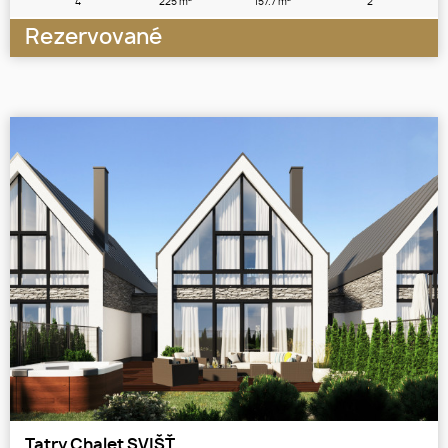
4
225 m
157.7 m
2
Rezervované
Tatry Chalet SVIŠŤ