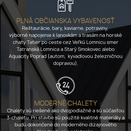
PLNÁ OBČIANSKA VYBAVENOSŤ
Reštaurácie, bary, kaviarne, potraviny,
výborné napojenie k lanovkám a trasám na horské
chaty Tatier po ceste cez Veľkú Lomnicu smer
Tatranská Lomnica a Starý Smokovec alebo
Aquacity Poprad (autom, kyvadlovou železničnou
dopravou).
MODERNÉ CHALETY
Chalety sú riešené ako dvojpodlažné a sú súčasťou
3-chaletu. Pri stavbe sú použité kvalitné materiály a
budú dokončené do moderného dizajnového