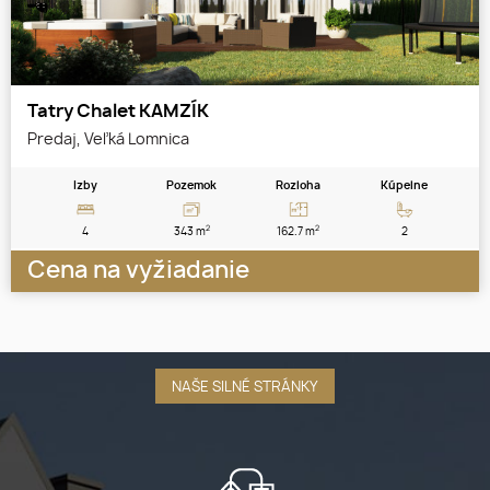
Tatry Chalet KAMZÍK
Predaj, Veľká Lomnica
Izby
Pozemok
Rozloha
Kúpelne
2
2
4
343 m
162.7 m
2
Cena na vyžiadanie
NAŠE SILNÉ STRÁNKY