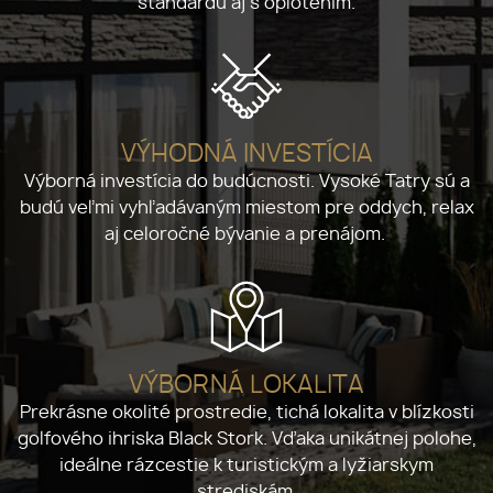
štandardu aj s oplotením.
VÝHODNÁ INVESTÍCIA
Výborná investícia do budúcnosti. Vysoké Tatry sú a
budú veľmi vyhľadávaným miestom pre oddych, relax
aj celoročné bývanie a prenájom.
VÝBORNÁ LOKALITA
Prekrásne okolité prostredie, tichá lokalita v blízkosti
golfového ihriska Black Stork. Vďaka unikátnej polohe,
ideálne rázcestie k turistickým a lyžiarskym
strediskám.