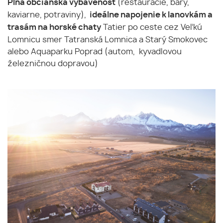
(reštaurácie, bary,
Plná občianska vybavenosť
kaviarne, potraviny),
ideálne napojenie k lanovkám a
Tatier po ceste cez Veľkú
trasám na horské chaty
Lomnicu smer Tatranská Lomnica a Starý Smokovec
alebo Aquaparku Poprad (autom, kyvadlovou
železničnou dopravou)