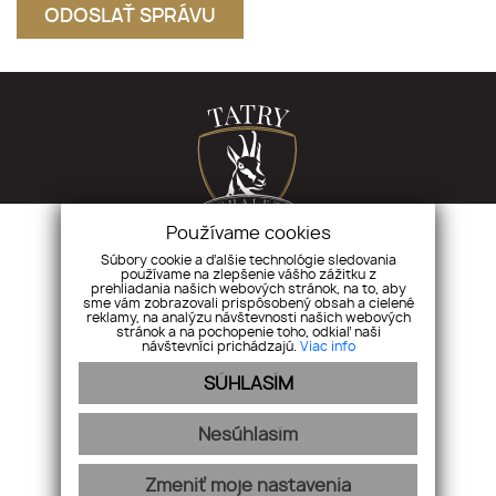
Používame cookies
Súbory cookie a ďalšie technológie sledovania
používame na zlepšenie vášho zážitku z
tatrychalet.sk
|
Ostrovského 2, Košice
prehliadania našich webových stránok, na to, aby
sme vám zobrazovali prispôsobený obsah a cielené
reklamy, na analýzu návštevnosti našich webových
stránok a na pochopenie toho, odkiaľ naši
CHALETY
LOKALITA
O PROJEKTE A GALÉRIA
GDPR
KONTAKT
návštevníci prichádzajú.
Viac info
SÚHLASÍM
Nesúhlasím
Zmeniť moje nastavenia