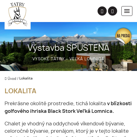
Výstavba SPUSTENÁ
VYSOKÉ TATRY – VEĽKÁ LOMNICA
Úvod
/
Lokalita
LOKALITA
Prekrásne okolité prostredie, tichá lokalita
v blízkosti
golfového ihriska Black Stork Veľká Lomnica.
Chalet je vhodný na oddychové víkendové bývanie,
celoročné bývanie, prenájom, ktorý je v tejto lokalite