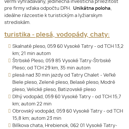
veľmi vyhľadávaný, jedinečná investičná príležitosť
pre firmy vďaka odpočtu DPH.
,
Unikátna poloha
ideálne rázcestie k turistickým a lyžiarskym
strediskám.
turistika - plesá, vodopády, chaty:
Skalnaté pleso, 059 60 Vysoké Tatry - od TCH 13,2
km; 21 min autom
Štrbské Pleso, 059 85 Vysoké Tatry-Štrbské
Pleso; od TCH 29 km, 35 min autom
plesá nad 30 min jazdy od Tatry Chalet - Veľké
Biele pleso, Zelené pleso, Belasé pleso, Modré
pleso, Velické pleso, Batizovské pleso
Dlhý vodopád, 059 60 Vysoké Tatry - od TCH 15,7
km; autom 22 min
Obrovský vodopád, 059 60 Vysoké Tatry - od TCH
15,8 km; autom 23 min
Bilíkova chata, Hrebienok, 062 01 Vysoké Tatry-